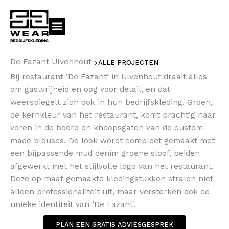
Ga
naar
de
inhoud
Meer bedrijfskleding
De Fazant Ulvenhout
ALLE PROJECTEN
Bij restaurant ‘De Fazant’ in Ulvenhout draait alles
om gastvrijheid en oog voor detail, en dat
weerspiegelt zich ook in hun bedrijfskleding. Groen,
de kernkleur van het restaurant, komt prachtig naar
voren in de boord en knoopsgaten van de custom-
made blouses. De look wordt compleet gemaakt met
een bijpassende mud denim groene sloof, beiden
afgewerkt met het stijlvolle logo van het restaurant.
Deze op maat gemaakte kledingstukken stralen niet
alleen professionaliteit uit, maar versterken ook de
unieke identiteit van ‘De Fazant’.
PLAN EEN GRATIS ADVIESGESPREK