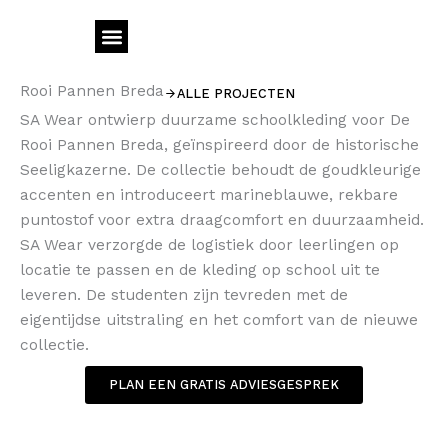
Ga
naar
de
inhoud
Rooi Pannen Breda
ALLE PROJECTEN
Meer bedrijfskleding
SA Wear ontwierp duurzame schoolkleding voor De
Rooi Pannen Breda, geïnspireerd door de historische
Seeligkazerne. De collectie behoudt de goudkleurige
accenten en introduceert marineblauwe, rekbare
puntostof voor extra draagcomfort en duurzaamheid.
SA Wear verzorgde de logistiek door leerlingen op
locatie te passen en de kleding op school uit te
leveren. De studenten zijn tevreden met de
eigentijdse uitstraling en het comfort van de nieuwe
collectie.
PLAN EEN GRATIS ADVIESGESPREK