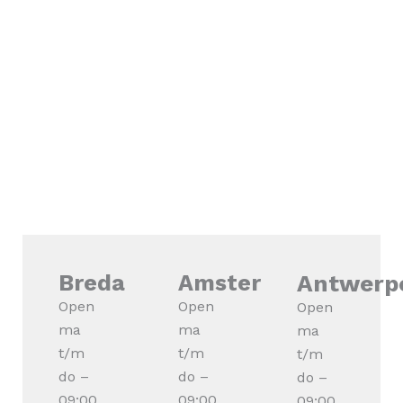
Breda
Amsterdam
Antwerp
Open
Open
Open
ma
ma
ma
t/m
t/m
t/m
do –
do –
do –
09:00
09:00
09:00