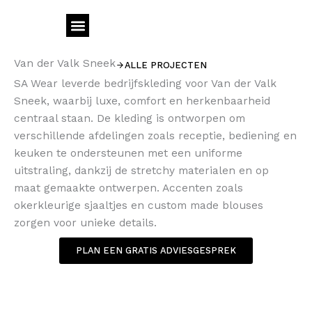
Ga
naar
de
inhoud
Van der Valk Sneek
ALLE PROJECTEN
Meer bedrijfskleding
SA Wear leverde bedrijfskleding voor Van der Valk
Sneek, waarbij luxe, comfort en herkenbaarheid
centraal staan. De kleding is ontworpen om
verschillende afdelingen zoals receptie, bediening en
keuken te ondersteunen met een uniforme
uitstraling, dankzij de stretchy materialen en op
maat gemaakte ontwerpen. Accenten zoals
okerkleurige sjaaltjes en custom made blouses
zorgen voor unieke details.
PLAN EEN GRATIS ADVIESGESPREK