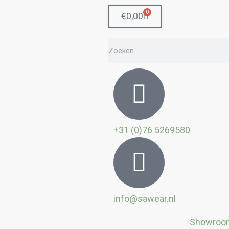
0
Winkelwagen
€
0,00
Zoeken
+31 (0)76 5269580
info@sawear.nl
Showroo