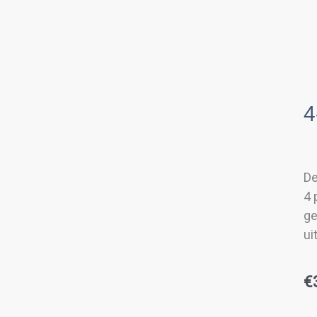
4
De
4 
ge
ui
€