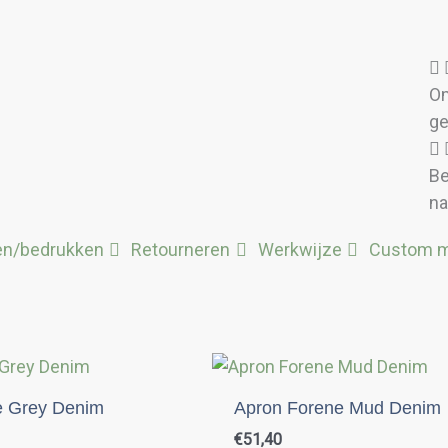
Om
ge
Be
na
en/bedrukken
Retourneren
Werkwijze
Custom 
e Grey Denim
Apron Forene Mud Denim
€
51,40