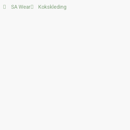
Ga
SA Wear
Kokskleding
naar
de
inhoud