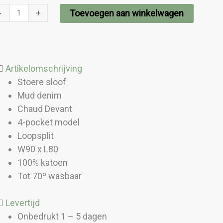
-
+
Toevoegen aan winkelwagen
ckets
oof
ud
enim
Artikelomschrijving
ntal
Stoere sloof
Mud denim
Chaud Devant
4-pocket model
Loopsplit
W90 x L80
100% katoen
Tot 70º wasbaar
Levertijd
Onbedrukt 1 – 5 dagen