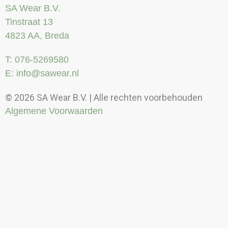
SA Wear B.V.
Tinstraat 13
4823 AA, Breda
T: 076-5269580
E: info@sawear.nl
© 2026 SA Wear B.V. | Alle rechten voorbehouden
Algemene Voorwaarden
Kortingen
Borduren/bedrukken
Meer informatie over borduren en of bedrukken?
Neem contact op met een van onze adviseurs. Bel