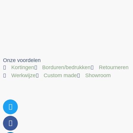
Onze voordelen
Kortingen
Borduren/bedrukken
Retourneren
Werkwijze
Custom made
Showroom
Twitter
Facebook
Linkedin