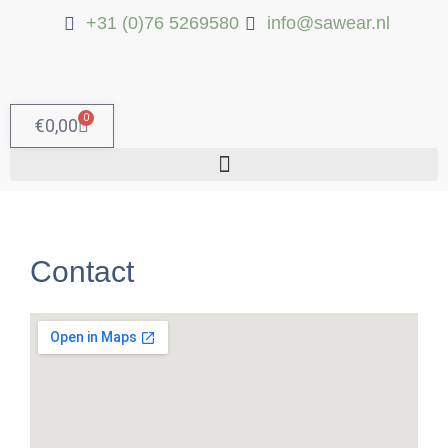
Ga
+31 (0)76 5269580
info@sawear.nl
naar
de
inhoud
0
Winkelwagen
€
0,00
Contact