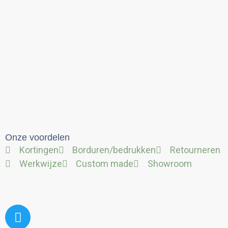
Onze voordelen
Kortingen
Borduren/bedrukken
Retourneren
Werkwijze
Custom made
Showroom
Twitter
Facebook
Linkedin