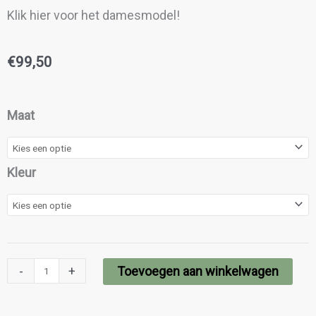
Klik hier voor het damesmodel!
€
99,50
Alain
Maat
aantal
Kleur
-
+
Toevoegen aan winkelwagen