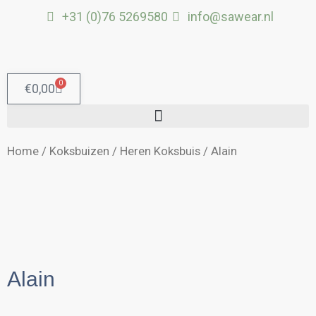
Ga
+31 (0)76 5269580
info@sawear.nl
naar
de
inhoud
0
Winkelwagen
€
0,00
Home
/
Koksbuizen
/
Heren Koksbuis
/ Alain
Alain