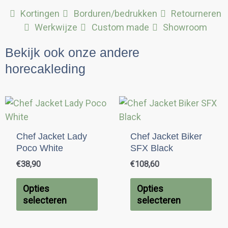
Kortingen
Borduren/bedrukken
Retourneren
Werkwijze
Custom made
Showroom
Bekijk ook onze andere
horecakleding
Dit
Dit
product
pro
heeft
hee
Chef Jacket Lady
Chef Jacket Biker
meerdere
mee
Poco White
SFX Black
variaties.
vari
€
38,90
€
108,60
Deze
Dez
optie
opti
Opties
Opties
kan
kan
selecteren
selecteren
gekozen
gek
worden
wor