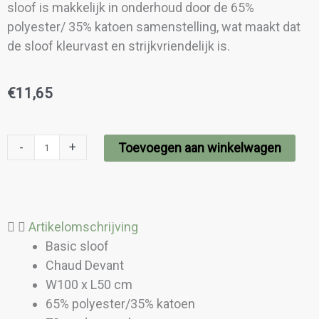
sloof is makkelijk in onderhoud door de 65%
polyester/ 35% katoen samenstelling, wat maakt dat
de sloof kleurvast en strijkvriendelijk is.
€
11,65
Apron
-
+
Toevoegen aan winkelwagen
White
aantal
Artikelomschrijving
Basic sloof
Chaud Devant
W100 x L50 cm
65% polyester/35% katoen