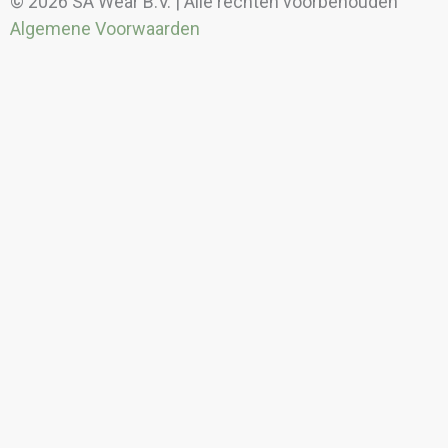
© 2026 SA Wear B.V. | Alle rechten voorbehouden
Algemene Voorwaarden
Kortingen
Borduren/bedrukken
Meer informatie over borduren en of bedrukken?
Neem contact op met een van onze adviseurs. Bel
(+31) 76 52 69 580
of mail naar
info@sawear.nl.
Prijzen borduren
Transferdruk
Druk logo’s tot 50 cm2 (excl. plaatsingskosten per
transfer à €1,00)