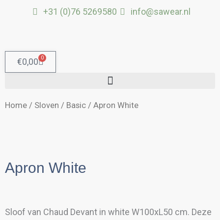
Ga
+31 (0)76 5269580
info@sawear.nl
naar
de
inhoud
0
Winkelwagen
€
0,00
Home
/
Sloven
/
Basic
/ Apron White
Apron White
Sloof van Chaud Devant in white W100xL50 cm. Deze