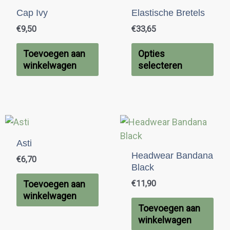
pro
Cap Ivy
Elastische Bretels
hee
€
9,50
€
33,65
mee
vari
Toevoegen aan
Opties
Dez
winkelwagen
selecteren
opti
kan
gek
wor
op
de
Asti
Headwear Bandana
pro
€
6,70
Black
€
11,90
Toevoegen aan
winkelwagen
Toevoegen aan
winkelwagen