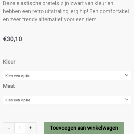
Deze elastische bretels zijn zwart van kleur en
hebben een retro uitstraling, erg hip! Een comfortabel
en zeer trendy alternatief voor een riem.
€
30,10
Pizolli
Kleur
Bretels
aantal
Maat
-
+
Toevoegen aan winkelwagen