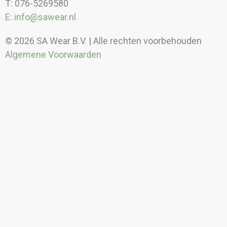
T: 076-5269580
E: info@sawear.nl
© 2026 SA Wear B.V. | Alle rechten voorbehouden
Algemene Voorwaarden
Kortingen
Borduren/bedrukken
Meer informatie over borduren en of bedrukken?
Neem contact op met een van onze adviseurs. Bel
(+31) 76 52 69 580
of mail naar
info@sawear.nl.
Prijzen borduren