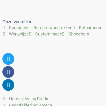
Onze voordelen
Kortingen
Borduren/bedrukken
Retourneren
Werkwijze
Custom made
Showroom
Twitter
Facebook
Linkedin
Horecakleding Breda
Bedrijfskleding Horeca