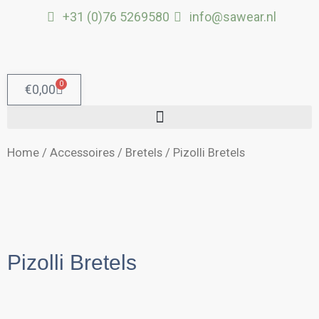
Ga
+31 (0)76 5269580
info@sawear.nl
naar
de
inhoud
0
Winkelwagen
€
0,00
Home
/
Accessoires
/
Bretels
/ Pizolli Bretels
Zwart
Pizolli Bretels