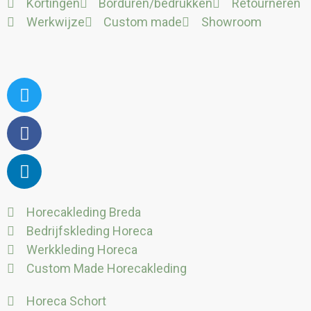
Kortingen
Borduren/bedrukken
Retourneren
Werkwijze
Custom made
Showroom
Twitter
Facebook
Linkedin
Horecakleding Breda
Bedrijfskleding Horeca
Werkkleding Horeca
Custom Made Horecakleding
Horeca Schort