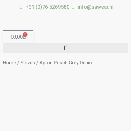
Ga
+31 (0)76 5269580
info@sawear.nl
naar
de
inhoud
0
Winkelwagen
€
0,00
Home
/
Sloven
/ Apron Pouch Grey Denim