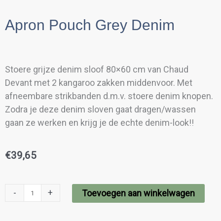
Apron Pouch Grey Denim
Stoere grijze denim sloof 80×60 cm van Chaud
Devant met 2 kangaroo zakken middenvoor. Met
afneembare strikbanden d.m.v. stoere denim knopen.
Zodra je deze denim sloven gaat dragen/wassen
gaan ze werken en krijg je de echte denim-look!!
€
39,65
Apron
-
+
Toevoegen aan winkelwagen
Pouch
Grey