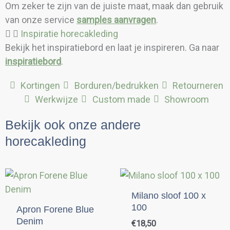
Om zeker te zijn van de juiste maat, maak dan gebruik
van onze service
samples aanvragen
.
Inspiratie horecakleding
Bekijk het inspiratiebord en laat je inspireren. Ga naar
inspiratiebord
.
Kortingen
Borduren/bedrukken
Retourneren
Werkwijze
Custom made
Showroom
Bekijk ook onze andere
horecakleding
Dit
pro
Milano sloof 100 x
hee
100
Apron Forene Blue
mee
Denim
€
18,50