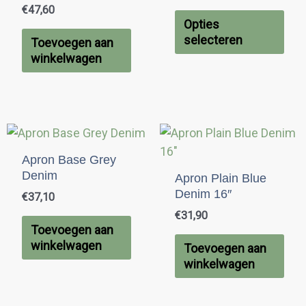
vari
€
47,60
Dez
Opties
opti
selecteren
Toevoegen aan
kan
winkelwagen
gek
wor
op
de
pro
Apron Base Grey
Denim
Apron Plain Blue
Denim 16″
€
37,10
€
31,90
Toevoegen aan
winkelwagen
Toevoegen aan
winkelwagen