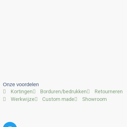
Onze voordelen
Kortingen
Borduren/bedrukken
Retourneren
Werkwijze
Custom made
Showroom
Twitter
Facebook
Linkedin