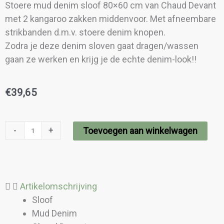
Stoere mud denim sloof 80×60 cm van Chaud Devant
met 2 kangaroo zakken middenvoor. Met afneembare
strikbanden d.m.v. stoere denim knopen.
Zodra je deze denim sloven gaat dragen/wassen
gaan ze werken en krijg je de echte denim-look!!
€
39,65
Apron
-
+
Toevoegen aan winkelwagen
Pouch
Mud
Denim
aantal
Artikelomschrijving
Sloof
Mud Denim