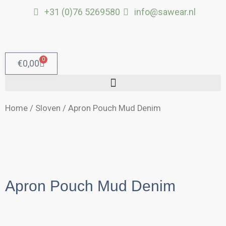
Ga
+31 (0)76 5269580
info@sawear.nl
naar
de
inhoud
0
Winkelwagen
€
0,00
Home
/
Sloven
/ Apron Pouch Mud Denim
Apron Pouch Mud Denim