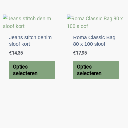
Dit
Dit
product
pro
heeft
hee
Jeans stitch denim
Roma Classic Bag
meerdere
mee
sloof kort
80 x 100 sloof
variaties.
vari
€
14,35
€
17,95
Deze
Dez
optie
opti
Opties
Opties
kan
kan
selecteren
selecteren
gekozen
gek
worden
wor
op
op
de
de
productpagina
pro