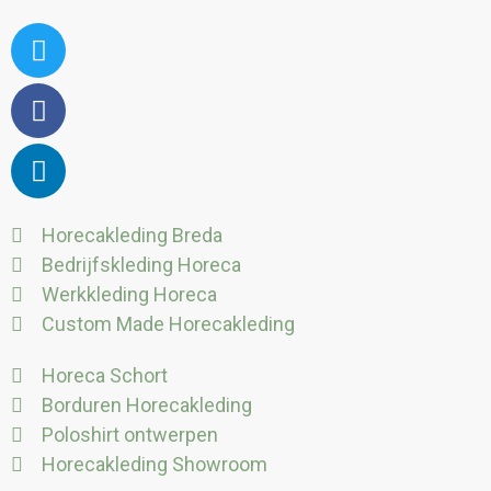
Twitter
Facebook
Linkedin
Horecakleding Breda
Bedrijfskleding Horeca
Werkkleding Horeca
Custom Made Horecakleding
Horeca Schort
Borduren Horecakleding
Poloshirt ontwerpen
Horecakleding Showroom