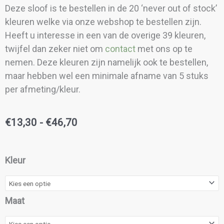
Deze sloof is te bestellen in de 20 ‘never out of stock’
kleuren welke via onze webshop te bestellen zijn.
Heeft u interesse in een van de overige 39 kleuren,
twijfel dan zeker niet om
contact
met ons op te
nemen. Deze kleuren zijn namelijk ook te bestellen,
maar hebben wel een minimale afname van 5 stuks
per afmeting/kleur.
Prijsklasse:
€
13,30
-
€
46,70
€13,30
tot
Chef
Kleur
€46,70
Pants
Nero
aantal
Maat