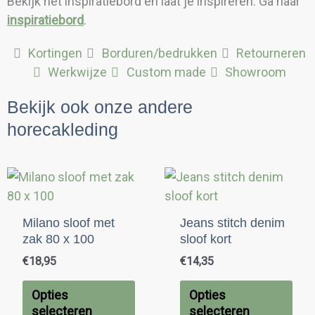
Bekijk het inspiratiebord en laat je inspireren. Ga naar
inspiratiebord
.
Kortingen
Borduren/bedrukken
Retourneren
Werkwijze
Custom made
Showroom
Bekijk ook onze andere
horecakleding
Dit
Dit
product
pro
heeft
hee
Milano sloof met
Jeans stitch denim
meerdere
mee
zak 80 x 100
sloof kort
variaties.
vari
€
18,95
€
14,35
Deze
Dez
optie
opti
Opties
Opties
kan
kan
selecteren
selecteren