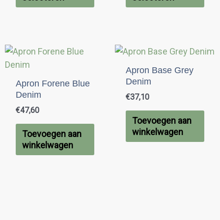
gekozen
gek
worden
wor
op
op
de
de
productpagina
pro
Apron Base Grey
Denim
Apron Forene Blue
Denim
€
37,10
€
47,60
Toevoegen aan
winkelwagen
Toevoegen aan
winkelwagen