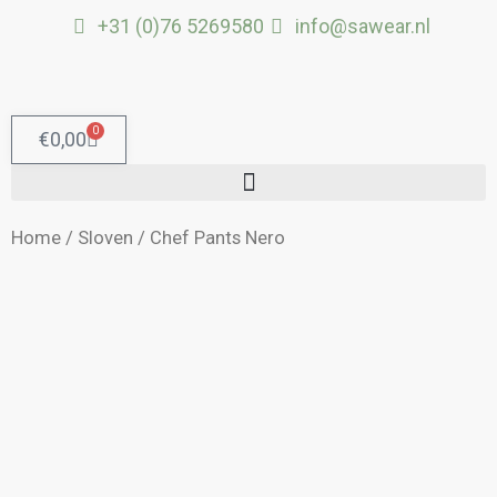
Ga
+31 (0)76 5269580
info@sawear.nl
naar
de
inhoud
0
Winkelwagen
€
0,00
Home
/
Sloven
/ Chef Pants Nero