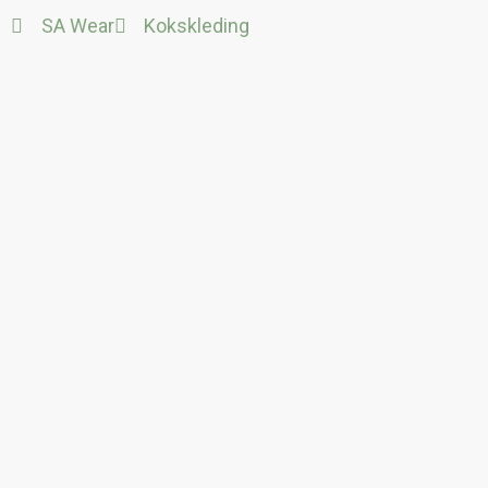
Ga
SA Wear
Kokskleding
naar
de
inhoud