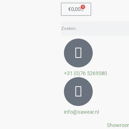
0
Winkelwagen
€
0,00
Zoeken
+31 (0)76 5269580
info@sawear.nl
Showroo