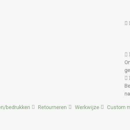
Om
ge
Be
na
en/bedrukken
Retourneren
Werkwijze
Custom 