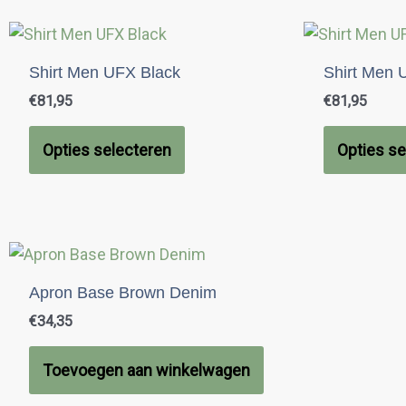
Dit
product
Shirt Men UFX Black
Shirt Men 
heeft
€
81,95
€
81,95
meerdere
variaties.
Opties selecteren
Opties se
Deze
optie
kan
gekozen
worden
op
Apron Base Brown Denim
de
€
34,35
productpagina
Toevoegen aan winkelwagen