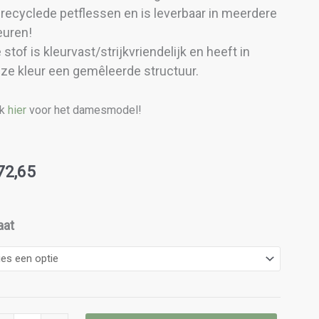
recyclede petflessen en is leverbaar in meerdere
euren!
 stof is kleurvast/strijkvriendelijk en heeft in
ze kleur een gemêleerde structuur.
ik
hier
voor het damesmodel!
72,65
irt
aat
en
FX
nd
lee
ntal