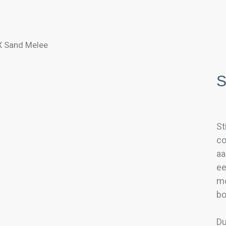
X Sand Melee
S
St
co
aa
ee
mo
bo
Du