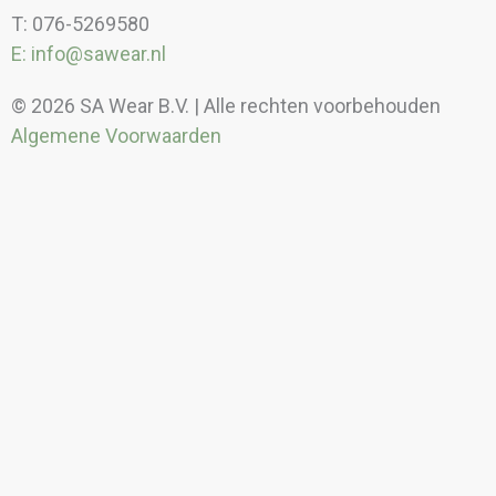
T: 076-5269580
E: info@sawear.nl
© 2026 SA Wear B.V. | Alle rechten voorbehouden
Algemene Voorwaarden
Kortingen
Borduren/bedrukken
Meer informatie over borduren en of bedrukken?
Neem contact op met een van onze adviseurs. Bel
(+31) 76 52 69 580
of mail naar
info@sawear.nl.
Prijzen borduren
Transferdruk