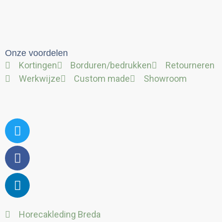
Onze voordelen
Kortingen
Borduren/bedrukken
Retourneren
Werkwijze
Custom made
Showroom
Twitter
Facebook
Linkedin
Horecakleding Breda