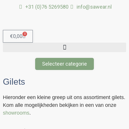
Ga
+31 (0)76 5269580
info@sawear.nl
naar
de
inhoud
0
Winkelwagen
€
0,00
Selecteer categorie
Gilets
Hieronder een kleine greep uit ons assortiment gilets.
Kom alle mogelijkheden bekijken in een van onze
showrooms
.