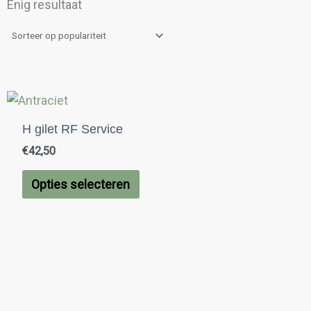
Enig resultaat
Dit
product
H gilet RF Service
heeft
€
42,50
meerdere
variaties.
Opties selecteren
Deze
optie
kan
gekozen
worden
op
de