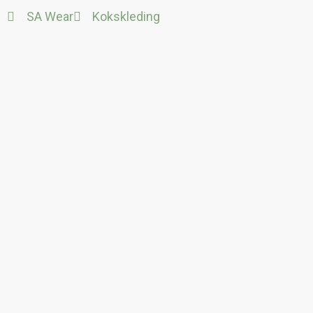
Ga
SA Wear
Kokskleding
naar
de
inhoud