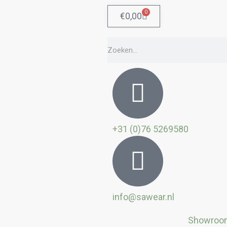
0
Winkelwagen
€
0,00
Zoeken
+31 (0)76 5269580
info@sawear.nl
Showroo