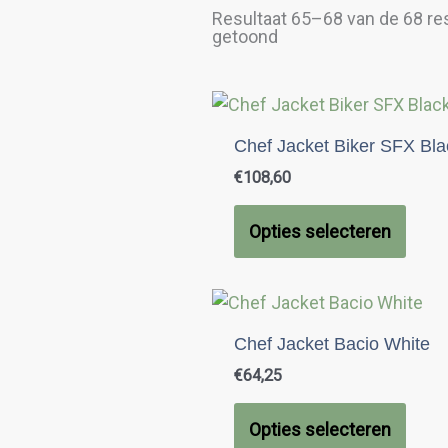
Gesorteerd
Resultaat 65–68 van de 68 re
op
getoond
populariteit
Dit
prod
Chef Jacket Biker SFX Bla
heeft
€
108,60
meer
variat
Opties selecteren
Deze
optie
kan
Dit
geko
prod
Chef Jacket Bacio White
word
heeft
op
€
64,25
meer
de
variat
prod
Opties selecteren
Deze