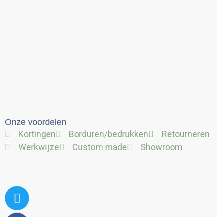
Onze voordelen
Kortingen
Borduren/bedrukken
Retourneren
Werkwijze
Custom made
Showroom
Twitter
Facebook
Linkedin