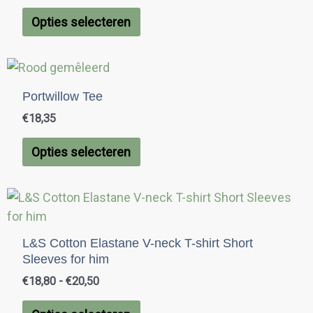
variaties.
de
Opties selecteren
Deze
productpagina
optie
Dit
kan
product
gekozen
Portwillow Tee
heeft
worden
€
18,35
meerdere
op
variaties.
de
Opties selecteren
Deze
productpagina
optie
Prijsklasse:
Dit
kan
€18,80
product
gekozen
tot
heeft
worden
€20,50
L&S Cotton Elastane V-neck T-shirt Short
meerdere
op
Sleeves for him
variaties.
de
€
18,80
-
€
20,50
Deze
productpagina
optie