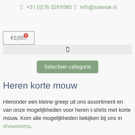
Ga
+31 (0)76 5269580
info@sawear.nl
naar
de
inhoud
0
Winkelwagen
€
0,00
Selecteer categorie
Heren korte mouw
Hieronder een kleine greep uit ons assortiment en
van onze mogelijkheden voor heren t-shirts met korte
mouw. Kom alle mogelijkheden bekijken bij ons in
showrooms
.