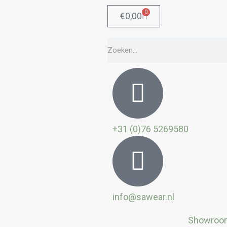
0
Winkelwagen
€
0,00
Zoeken
+31 (0)76 5269580
info@sawear.nl
Showroo