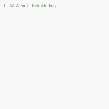
Ga
SA Wear
Kokskleding
naar
de
inhoud