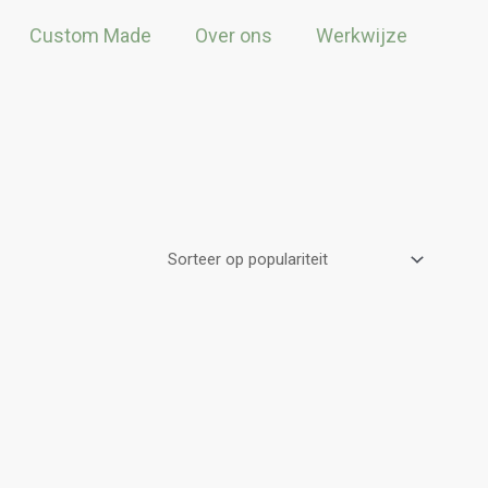
Custom Made
Over ons
Werkwijze
eerd
teit
uct
dere
ies.