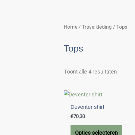
Home
/
Travelkleding
/ Tops
Tops
Gesort
Toont alle 4 resultaten
op
populari
Dit
prod
Deventer shirt
heeft
€
70,30
meer
variat
Opties selecteren
Deze