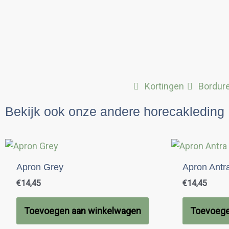
Kortingen
Bordur
Bekijk ook onze andere horecakleding
Apron Grey
Apron Antr
€
14,45
€
14,45
Toevoegen aan winkelwagen
Toevoege