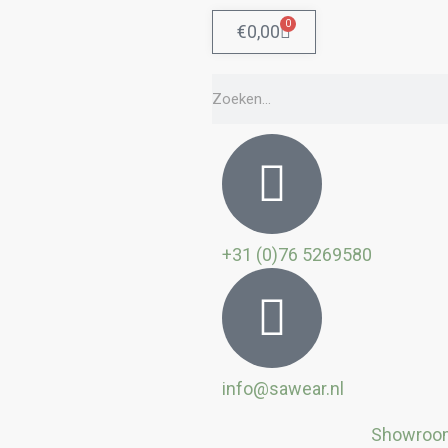
0
Winkelwagen
€
0,00
Zoeken
+31 (0)76 5269580
info@sawear.nl
Showroo