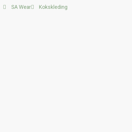
Ga
SA Wear
Kokskleding
naar
de
inhoud