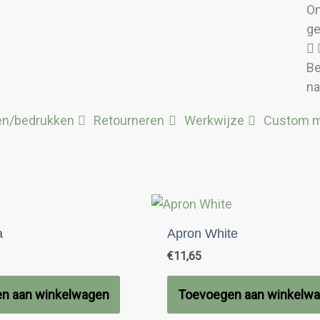
Om
ge
Be
na
en/bedrukken
Retourneren
Werkwijze
Custom 
a
Apron White
€
11,65
n aan winkelwagen
Toevoegen aan winkelw