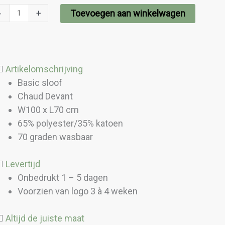
ron
-
+
Toevoegen aan winkelwagen
ite
ntal
Artikelomschrijving
Basic sloof
Chaud Devant
W100 x L70 cm
65% polyester/35% katoen
70 graden wasbaar
Levertijd
Onbedrukt 1 – 5 dagen
Voorzien van logo 3 à 4 weken
Altijd de juiste maat