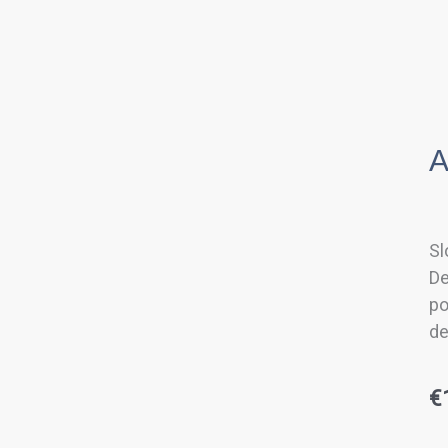
A
Sl
De
po
de
€